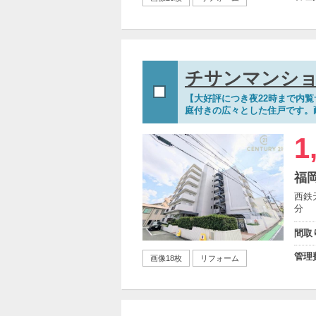
チサンマンシ
【大好評につき夜22時まで内
庭付きの広々とした住戸です。
1
福
西鉄
分
間取
管理
画像18枚
リフォーム