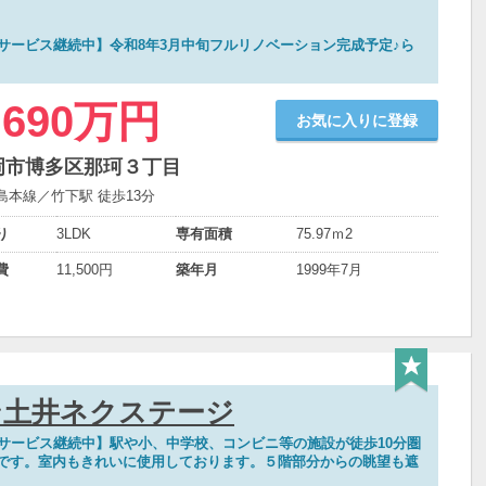
サービス継続中】令和8年3月中旬フルリノベーション完成予定♪ら
,690万円
お気に入りに登録
岡市博多区那珂３丁目
島本線／竹下駅 徒歩13分
り
3LDK
専有面積
75.97ｍ
2
費
11,500円
築年月
1999年7月
ン土井ネクステージ
覧サービス継続中】駅や小、中学校、コンビニ等の施設が徒歩10分圏
です。室内もきれいに使用しております。５階部分からの眺望も遮