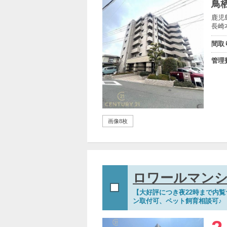
鳥
鹿児
長崎
間取
管理
画像8枚
ロワールマン
【大好評につき夜22時まで内
ン取付可、ペット飼育相談可♪