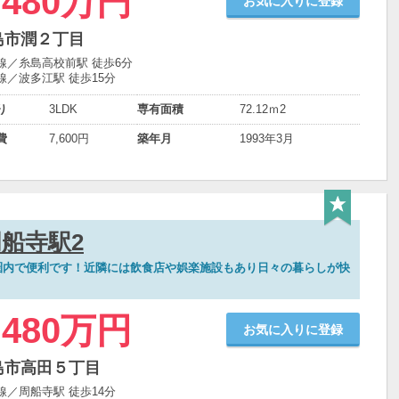
,480万円
お気に入りに登録
島市潤２丁目
線／糸島高校前駅 徒歩6分
線／波多江駅 徒歩15分
り
3LDK
専有面積
72.12ｍ
2
費
7,600円
築年月
1993年3月
船寺駅2
圏内で便利です！近隣には飲食店や娯楽施設もあり日々の暮らしが快
,480万円
お気に入りに登録
島市高田５丁目
線／周船寺駅 徒歩14分