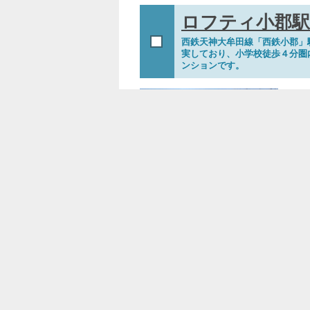
ロフティ小郡駅
西鉄天神大牟田線「西鉄小郡」
実しており、小学校徒歩４分圏内
ンションです。
2
小
西鉄
甘木
甘木
間取
画像10枚
管理
エクレール名島