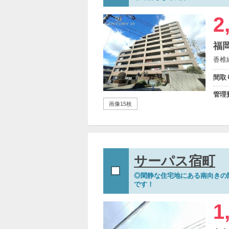
2
福
香椎
間取
管理
画像15枚
サーパス宿町
◎閑静な住宅地にある南向きの
です！
1