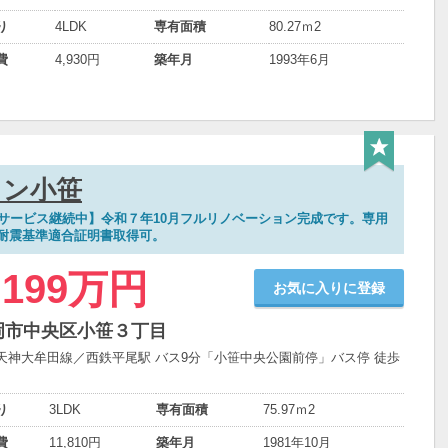
り
4LDK
専有面積
80.27ｍ
2
費
4,930円
築年月
1993年6月
ョン小笹
覧サービス継続中】令和７年10月フルリノベーション完成です。専用
耐震基準適合証明書取得可。
,199万円
お気に入りに登録
岡市中央区小笹３丁目
天神大牟田線／西鉄平尾駅 バス9分「小笹中央公園前停」バス停 徒歩
り
3LDK
専有面積
75.97ｍ
2
費
11,810円
築年月
1981年10月