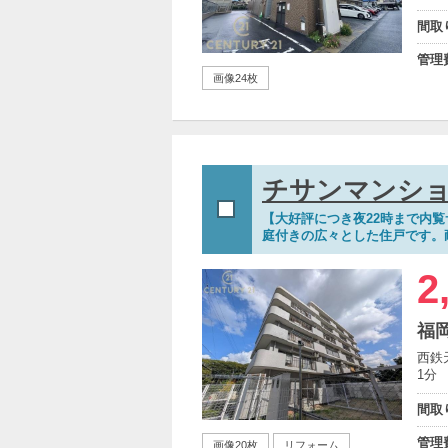
間取
管理
画像24枚
チサンマンシ
【大好評につき夜22時まで内
庭付きの広々とした住戸です。
2
福
西鉄
1分
間取
管理
画像20枚
リフォーム