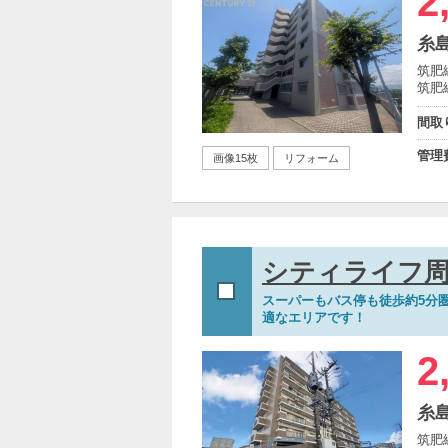
2
糸
筑肥
筑肥
間取
管理
画像15枚
リフォーム
シティライフ周
スーパーもバス停も徒歩約5分
適なエリアです！
2
糸
筑肥