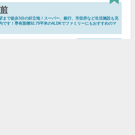
前
駅まで徒歩3分の好立地！スーパー、銀行、市役所など生活施設も充
です！専有面積92.79平米の4LDKでファミリーにもおすすめのマ
,550万円
お気に入りに登録
郡市小板井
天神大牟田線／西鉄小郡駅 徒歩3分
鉄道／小郡駅 徒歩5分
鉄道／大板井駅 徒歩14分
り
4LDK
専有面積
92.79ｍ
2
費
9,800円
築年月
2005年1月