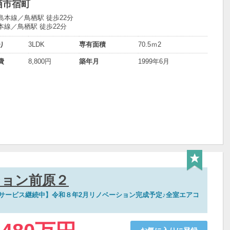
栖市宿町
島本線／鳥栖駅 徒歩22分
本線／鳥栖駅 徒歩22分
り
3LDK
専有面積
70.5ｍ
2
費
8,800円
築年月
1999年6月
ション前原２
覧サービス継続中】令和８年2月リノベーション完成予定♪全室エアコ