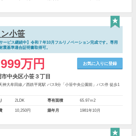
ョン小笹
覧サービス継続中】令和７年10月フルリノベーション完成です。専用
耐震基準適合証明書取得可。
,999万円
お気に入りに登録
岡市中央区小笹３丁目
天神大牟田線／西鉄平尾駅 バス9分「小笹中央公園前」バス停 徒歩1
り
2LDK
専有面積
65.97ｍ
2
費
10,250円
築年月
1981年10月